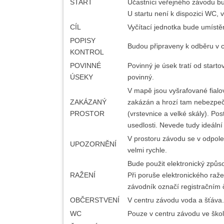
START
Účastníci veřejného závodu bud
U startu není k dispozici WC, 
CÍL
Vyčítací jednotka bude umístěn
POPISY
Budou připraveny k odběru v 
KONTROL
POVINNÉ
Povinný je úsek tratí od star
ÚSEKY
povinný.
V mapě jsou vyšrafované fialo
ZAKÁZANÝ
zakázán a hrozí tam nebezpeč
PROSTOR
(vrstevnice a velké skály). Po
usedlosti. Nevede tudy ideáln
V prostoru závodu se v odpoled
UPOZORNĚNÍ
velmi rychle.
Bude použit elektronický způso
RAŽENÍ
Při poruše elektronického raže
závodník označí registračním
OBČERSTVENÍ
V centru závodu voda a šťáva.
WC
Pouze v centru závodu ve škol