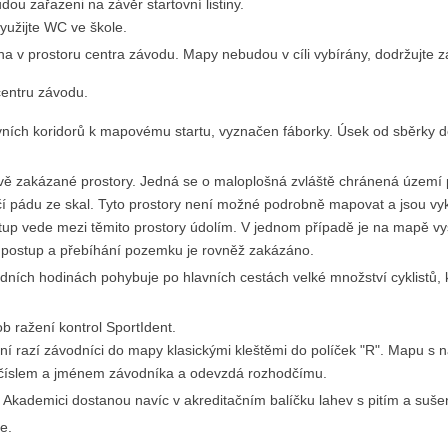
ou zařazeni na závěr startovní listiny.
využijte WC ve škole.
a v prostoru centra závodu. Mapy nebudou v cíli vybírány, dodržujte zá
centru závodu.
tovních koridorů k mapovému startu, vyznačen fáborky. Úsek od sběrky d
vě zakázané prostory. Jedná se o maloplošná zvláště chránená území p
í pádu ze skal. Tyto prostory není možné podrobně mapovat a jsou vy
stup vede mezi těmito prostory údolím. V jednom případě je na mapě vy
í postup a přebíhání pozemku je rovněž zakázáno.
ních hodinách pohybuje po hlavních cestách velké množství cyklistů, kt
b ražení kontrol SportIdent.
ní razí závodníci do mapy klasickými kleštěmi do políček "R". Mapu s 
 číslem a jménem závodníka a odevzdá rozhodčímu.
 Akademici dostanou navíc v akreditačním balíčku lahev s pitím a suše
e.