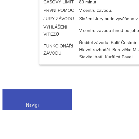
ČASOVÝ LIMIT
80 minut
PRVNÍ POMOC
V centru závodu.
JURY ZÁVODU
Složení Jury bude vyvěšeno v
VYHLÁŠENÍ
V centru závodu ihned po jeho 
VÍTĚZŮ
Ředitel závodu: Bulíř Čestmír
FUNKCIONÁŘI
Hlavní rozhodčí: Borovička Mi
ZÁVODU
Stavitel tratí: Kurfürst Pavel
Navigation
Oddíl
·
Závody