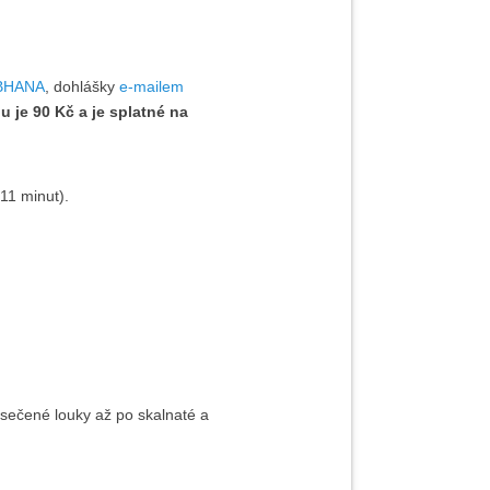
OBHANA
, dohlášky
e-mailem
 je 90 Kč a je splatné na
11 minut).
osečené louky až po skalnaté a