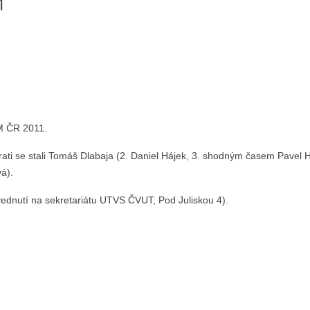
1
 ČR 2011.
rati se stali Tomáš Dlabaja (2. Daniel Hájek, 3. shodným časem Pavel
á).
zvednutí na sekretariátu UTVS ČVUT, Pod Juliskou 4).