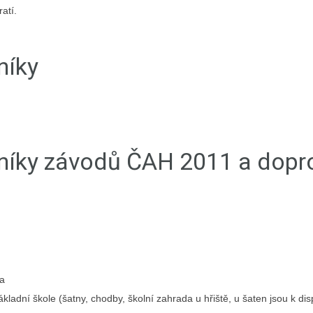
atí.
níky
tníky závodů ČAH 2011 a dop
a
ákladní škole (šatny, chodby, školní zahrada u hřiště, u šaten jsou k dis