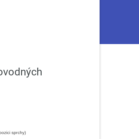
rovodných
pozici sprchy)