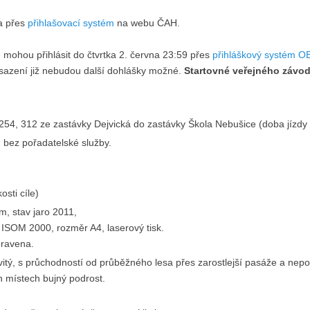
a přes
přihlašovací systém
na webu ČAH.
 mohou přihlásit do čtvrtka 2. června 23:59 přes
přihláškový systém 
bsazení již nebudou další dohlášky možné.
Startovné veřejného závodu
 254, 312 ze zastávky Dejvická do zastávky Škola Nebušice (doba jízdy 
y, bez pořadatelské služby.
osti cíle)
 m, stav jaro 2011,
č ISOM 2000, rozměr A4, laserový tisk.
ravena.
itý, s průchodností od průběžného lesa přes zarostlejší pasáže a nep
h místech bujný podrost.