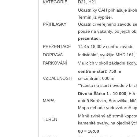
KATEGORIE
D21, H21
Účastníky ČAH přihlašuje škol
Termín již vypršel.
PŘIHLÁŠKY
Účastníci veřejného závodu se
pouze na vakanty, po jejich o
prezentaci.
PREZENTACE
14:45-18:30 v centru závodu.
DOPRAVA
Individální, využijte MHD 161,
PARKOVÁNÍ
V ulicích v okolí základní škol
centrum-start: 750 m
VZDÁLENOSTI
cíl-centrum: 600 m
**(cesta na start nevede v blízk
Divoká Šárka 1 : 10 000
, E 5
MAPA
autoři Borůvka, Borovička, klí
Mapa nebude vodovzdorně up
Mírně zvlněný až strmě kopcov
TERÉN
kamenité svahy, na ojedinělýc
00 = 16:00