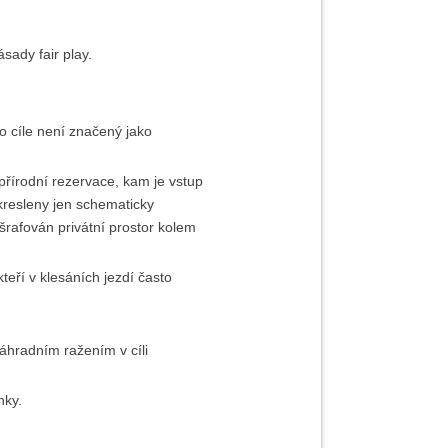
sady fair play.
o cíle není značený jako
řírodní rezervace, kam je vstup
kresleny jen schematicky
šrafován privátní prostor kolem
eří v klesáních jezdí často
náhradním ražením v cíli
nky.