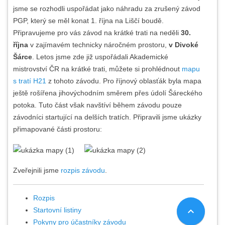
jsme se rozhodli uspořádat jako náhradu za zrušený závod
PGP, který se měl konat 1. října na Liščí boudě.
Připravujeme pro vás závod na krátké trati na neděli
30.
října
v zajímavém technicky náročném prostoru,
v Divoké
Šárce
. Letos jsme zde již uspořádali Akademické
mistrovství ČR na krátké trati, můžete si prohlédnout
mapu
s tratí H21
z tohoto závodu. Pro říjnový oblasťák byla mapa
ještě rošířena jihovýchodním směrem přes údolí Šáreckého
potoka. Tuto část však navštíví během závodu pouze
závodníci startující na delších tratích. Připravili jsme ukázky
přimapované části prostoru:
Zveřejnili jsme
rozpis závodu
.
Rozpis
expand_less
Startovní listiny
Pokyny pro účastníky závodu