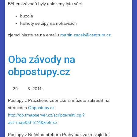
Během závodů byly nalezeny tyto věci:
buzola
kalhoty se zipy na nohavicích
zjemci hlaste se na emailu
martin.zacek@centrum.cz
Oba závody na
obpostupy.cz
2011.
Postupy z Pražského žebříčku si můžete zakreslit na
stránkách
Obpostupy.cz
:
http://ob.tmapserver.cz/scripts/reitti.cgi?
act=map&id=274&kieli=cz
Postupy z Nočního přeboru Prahy pak zakreslujte tu: