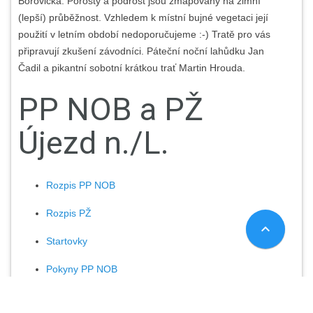
Borovička. Porosty a podrost jsou zmapovány na zimní
(lepší) průběžnost. Vzhledem k místní bujné vegetaci její
použití v letním období nedoporučujeme :-) Tratě pro vás
připravují zkušení závodníci. Páteční noční lahůdku Jan
Čadil a pikantní sobotní krátkou trať Martin Hrouda.
PP NOB a PŽ
Újezd n./L.
Rozpis PP NOB
Rozpis PŽ
expand_less
Startovky
Pokyny PP NOB
Pokyny PŽ