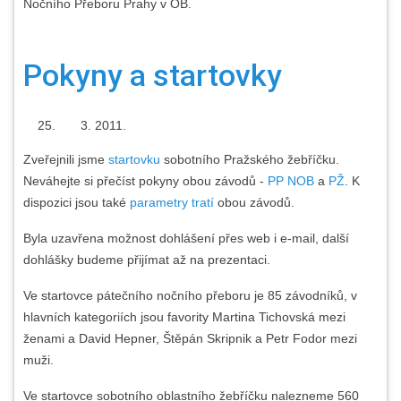
Nočního Přeboru Prahy v OB.
Pokyny a startovky
2011.
Zveřejnili jsme
startovku
sobotního Pražského žebříčku.
Neváhejte si přečíst pokyny obou závodů -
PP NOB
a
PŽ
. K
dispozici jsou také
parametry tratí
obou závodů.
Byla uzavřena možnost dohlášení přes web i e-mail, další
dohlášky budeme přijímat až na prezentaci.
Ve startovce pátečního nočního přeboru je 85 závodníků, v
hlavních kategoriích jsou favority Martina Tichovská mezi
ženami a David Hepner, Štěpán Skripnik a Petr Fodor mezi
muži.
Ve startovce sobotního oblastního žebříčku nalezneme 560