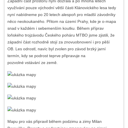
Západní část prostoru nyní dozrála a po mnoha letech
využívání pouze východní větší části Klánovického lesa tedy
nyní nabídneme po 20 letech alespoň pro mladší závodníky
něco neokoukaného. Přitom na území Prahy, kde je o-mapa
snad v každém i sebemenším koutku. Během příprav
loňského trojzávodu Českého poháru MTBO jsme zjistili, že
západní část rozhodně stojí za znovuobnovení i pro pěší
OB. Les odrostl, navíc byl zvolen pro závod brzký jarní
termín, kdy se podrost teprve připravuje na
pozvolné vstávání ze země.
Mapu pro vás připravil během podzimu a zimy Milan