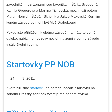
závodníků, mezi ženami jsou favoritkami Šárka Svobodná,
Kamila Gregorová a Martina Tichovská, mezi muži potom
Martin Henych, Štěpán Skripnik a Jakub Makovský, černým
koněm závodu by mohl být Aleš Drahokoupil.
Pokud jste přihlášení k oběma závodům a máte to domů
daleko, nabízíme nouzový nocleh na zemi v centru závodu
v sále školní jídelny.
Startovky PP NOB
2011.
Zveřejnili jsme
startovku
na páteční nočák. Startovku na
sobotní Pražský žebříček zveřejníme během čtvrtka.