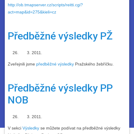
http://ob.tmapserver.cz/scripts/reitti.cgi?
act=map&id=275&kieli=cz
Předběžné výsledky PŽ
2011.
Zveřejnili jsme
předběžné výsledky
Pražského žebříčku.
Předběžné výsledky PP
NOB
2011.
V sekci
Výsledky
se můžete podívat na předběžné výsledky