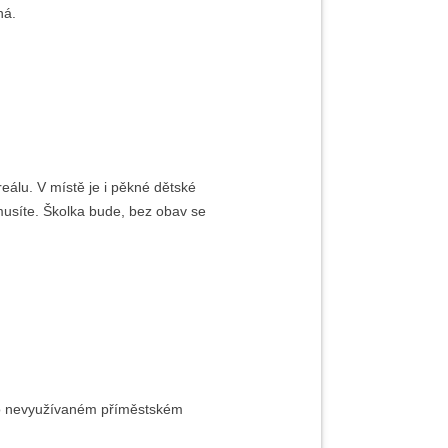
ená.
álu. V místě je i pěkné dětské
nemusíte. Školka bude, bez obav se
ho nevyužívaném příměstském