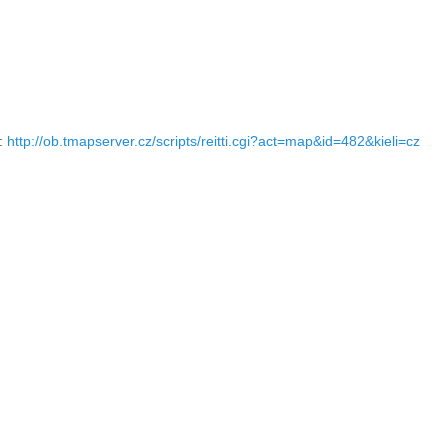
y:
http://ob.tmapserver.cz/scripts/reitti.cgi?act=map&id=482&kieli=cz