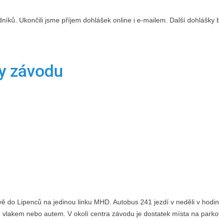
dníků. Ukončili jsme příjem dohlášek online i e-mailem. Další dohlášky
y závodu
vě do Lipenců na jedinou linku MHD. Autobus 241 jezdí v neděli v hodi
e, vlakem nebo autem. V okolí centra závodu je dostatek místa na park