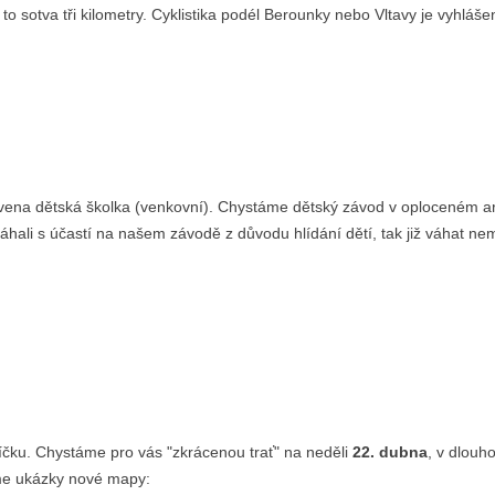
 sotva tři kilometry. Cyklistika podél Berounky nebo Vltavy je vyhláš
avena dětská školka (venkovní). Chystáme dětský závod v oploceném are
e váhali s účastí na našem závodě z důvodu hlídání dětí, tak již váhat 
čku. Chystáme pro vás "zkrácenou trať" na neděli
22. dubna
, v dlou
jsme ukázky nové mapy: