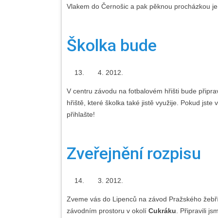
Vlakem do Černošic a pak pěknou procházkou je to
Školka bude
2012.
V centru závodu na fotbalovém hřišti bude připr
hřiště, které školka také jistě využije. Pokud jst
přihlašte!
Zveřejnění rozpisu
2012.
Zveme vás do Lipenců na závod Pražského žebří
závodním prostoru v okolí
Cukráku
. Připravili 