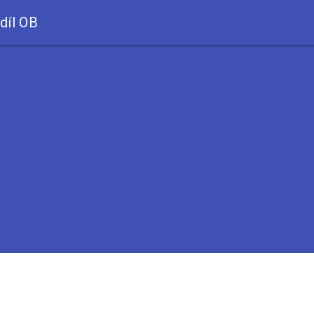
díl OB